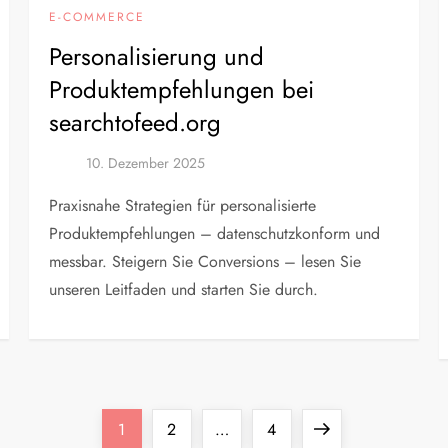
E-COMMERCE
Personalisierung und
Produktempfehlungen bei
searchtofeed.org
Praxisnahe Strategien für personalisierte
Produktempfehlungen – datenschutzkonform und
messbar. Steigern Sie Conversions – lesen Sie
unseren Leitfaden und starten Sie durch.
Seite
Seite
Seite
Nächste
1
2
…
4