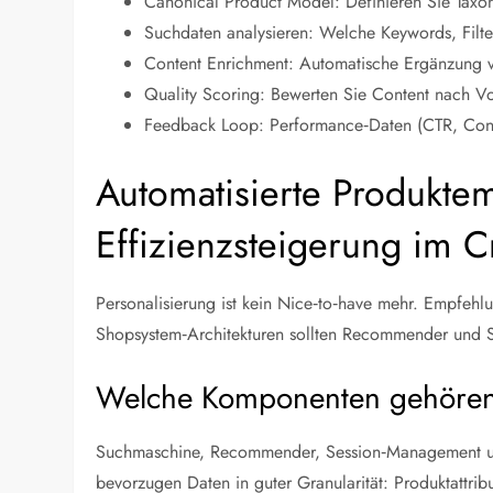
Canonical Product Model: Definieren Sie Taxon
Suchdaten analysieren: Welche Keywords, Filt
Content Enrichment: Automatische Ergänzung v
Quality Scoring: Bewerten Sie Content nach Vol
Feedback Loop: Performance‑Daten (CTR, Conve
Automatisierte Produkte
Effizienzsteigerung im 
Personalisierung ist kein Nice‑to‑have mehr. Empfeh
Shopsystem‑Architekturen sollten Recommender und Se
Welche Komponenten gehöre
Suchmaschine, Recommender, Session‑Management und
bevorzugen Daten in guter Granularität: Produktattribu