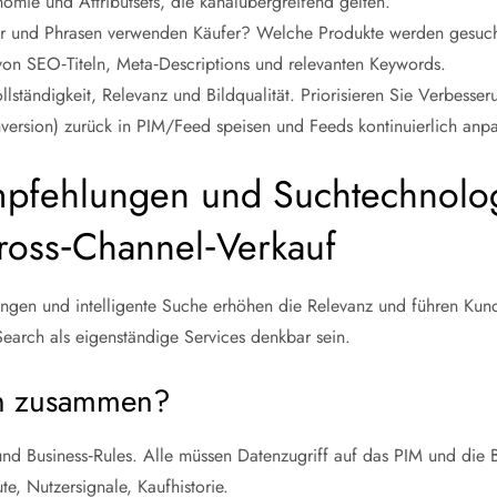
omie und Attributsets, die kanalübergreifend gelten.
er und Phrasen verwenden Käufer? Welche Produkte werden gesuch
on SEO‑Titeln, Meta‑Descriptions und relevanten Keywords.
lständigkeit, Relevanz und Bildqualität. Priorisieren Sie Verbesse
rsion) zurück in PIM/Feed speisen und Feeds kontinuierlich anpa
mpfehlungen und Suchtechnolog
Cross‑Channel‑Verkauf
lungen und intelligente Suche erhöhen die Relevanz und führen Kun
arch als eigenständige Services denkbar sein.
n zusammen?
 Business‑Rules. Alle müssen Datenzugriff auf das PIM und die
te, Nutzersignale, Kaufhistorie.