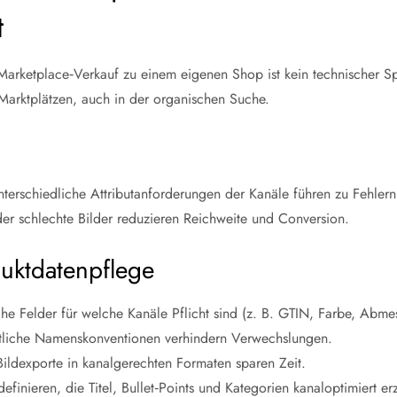
t
rketplace‑Verkauf zu einem eigenen Shop ist kein technischer Spr
 Marktplätzen, auch in der organischen Suche.
terschiedliche Attributanforderungen der Kanäle führen zu Fehler
der schlechte Bilder reduzieren Reichweite und Conversion.
duktdatenpflege
lche Felder für welche Kanäle Pflicht sind (z. B. GTIN, Farbe, Abm
itliche Namenskonventionen verhindern Verwechslungen.
ildexporte in kanalgerechten Formaten sparen Zeit.
finieren, die Titel, Bullet‑Points und Kategorien kanaloptimiert e